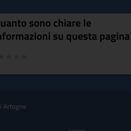
uanto sono chiare le
nformazioni su questa pagina
 da 1 a 5 stelle la pagina
ta 1 stelle su 5
aluta 2 stelle su 5
Valuta 3 stelle su 5
Valuta 4 stelle su 5
Valuta 5 stelle su 5
i Artogne