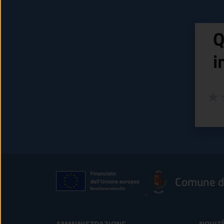
Q
i
Valuta
Valu
V
Comune d