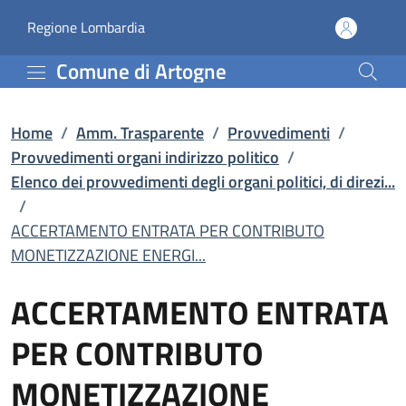
ACCERTAMENTO ENTRATA P
Vai al contenuto principale
(apre in un'altra scheda).
Regione Lombardia
Comune di Artogne
Home
/
Amm. Trasparente
/
Provvedimenti
/
Provvedimenti organi indirizzo politico
/
Elenco dei provvedimenti degli organi politici, di direzi...
/
ACCERTAMENTO ENTRATA PER CONTRIBUTO
MONETIZZAZIONE ENERGI...
ACCERTAMENTO ENTRATA
PER CONTRIBUTO
MONETIZZAZIONE