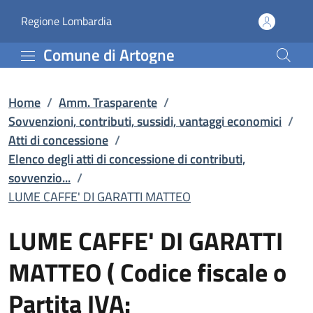
LUME CAFFE' DI GARATTI M
Vai al contenuto principale
(apre in un'altra scheda).
Regione Lombardia
Comune di Artogne
Home
/
Amm. Trasparente
/
Sovvenzioni, contributi, sussidi, vantaggi economici
/
Atti di concessione
/
Elenco degli atti di concessione di contributi,
sovvenzio...
/
LUME CAFFE' DI GARATTI MATTEO
LUME CAFFE' DI GARATTI
MATTEO
( Codice fiscale o
Partita IVA: