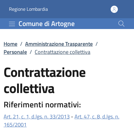
Contrattazione colletti
Vai al contenuto principale
(apre in un'altra scheda).
Regione Lombardia
Comune di Artogne
Home
/
Amministrazione Trasparente
/
Personale
/
Contrattazione collettiva
Contrattazione
collettiva
Riferimenti normativi:
(apre in un'altra scheda).
Art. 21, c. 1, d.lgs. n. 33/2013
-
Art. 47, c. 8, d.lgs. n.
(apre in un'altra scheda).
165/2001