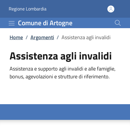
Assistenza agli invalidi
Vai al contenuto principale
(apre in un'altra scheda).
Regione Lombardia
Comune di Artogne
Home
/
Argomenti
/
Assistenza agli invalidi
Assistenza agli invalidi
Assistenza e supporto agli invalidi e alle famiglie,
bonus, agevolazioni e strutture di riferimento.