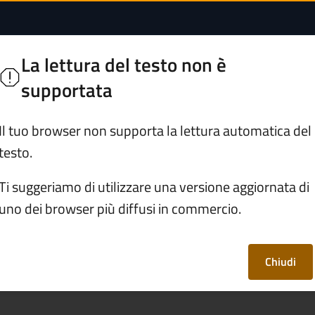
erca storica: come p
ne
La lettura del testo non è
supportata
Servizi
Vivere Artogne
Il tuo browser non supporta la lettura automatica del
testo.
ura e tempo libero
Ti suggeriamo di utilizzare una versione aggiornata di
uno dei browser più diffusi in commercio.
icerca storica: come
cumenti più antichi
Chiudi