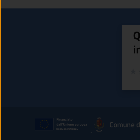
Q
i
Valuta
Valu
V
Comune d