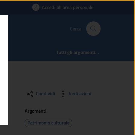
osso vedere i docum
Accedi all'area personale
Cerca
Tutti gli argomenti...
Condividi
Vedi azioni
Argomenti
Patrimonio culturale