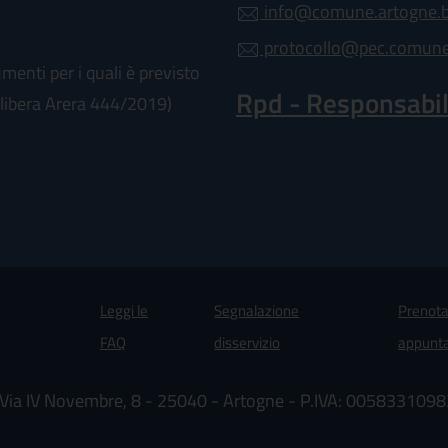
info@comune.artogne.bs
protocollo@pec.comune.
enti per i quali è previsto
Rpd - Responsabile
(Delibera Arera 444/2019)
Leggi le
Segnalazione
Prenota
 in un'altra scheda).
FAQ
disservizio
appunt
Via IV Novembre, 8 - 25040 - Artogne - P.IVA: 0058331098