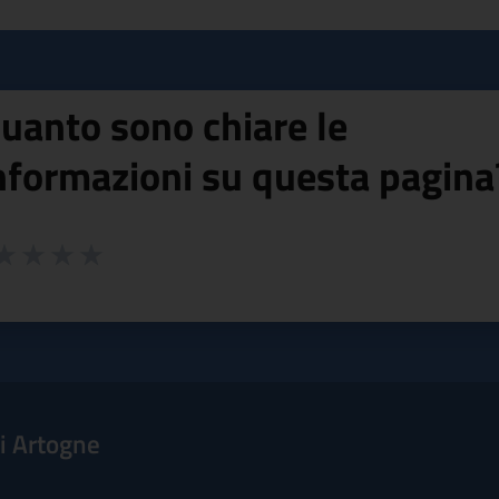
uanto sono chiare le
nformazioni su questa pagina
 da 1 a 5 stelle la pagina
ta 1 stelle su 5
aluta 2 stelle su 5
Valuta 3 stelle su 5
Valuta 4 stelle su 5
Valuta 5 stelle su 5
i Artogne