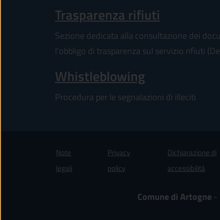
Trasparenza rifiuti
Sezione dedicata alla consultazione dei docum
l'obbligo di trasparenza sul servizio rifiuti 
Whistleblowing
Procedura per le segnalazioni di illeciti
Note
Privacy
Dichiarazione di
(apre
legali
policy
accessibilità
Comune di Artogne
- 