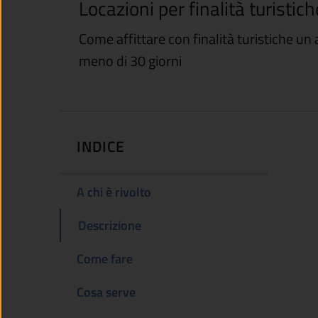
Locazioni per finalità turistich
Come affittare con finalità turistiche u
meno di 30 giorni
INDICE
A chi è rivolto
Descrizione
Come fare
Cosa serve