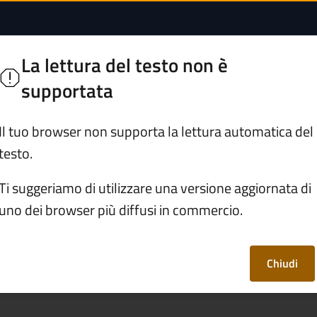
ne di Artogne
ne
La lettura del testo non è
supportata
Servizi
Vivere Artogne
Il tuo browser non supporta la lettura automatica del
testo.
/
Affitti brevi
Ti suggeriamo di utilizzare una versione aggiornata di
uno dei browser più diffusi in commercio.
Chiudi