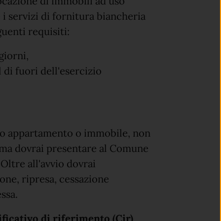
locazione di immobili ad uso
 servizi di fornitura biancheria
guenti requisiti:
giorni,
 di fuori dell'esercizio
tuo appartamento o immobile, non
to ma dovrai presentare al Comune
 Oltre all'avvio dovrai
one, ripresa, cessazione
essa.
ficativo di riferimento (Cir)
,