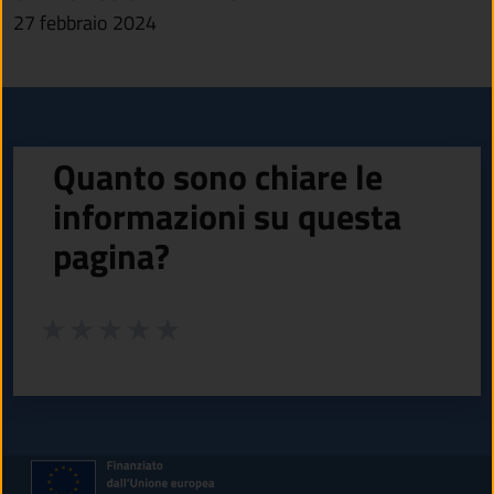
27 febbraio 2024
Quanto sono chiare le
informazioni su questa
pagina?
Valuta da 1 a 5 stelle la pagina
Valuta 1 stelle su 5
Valuta 2 stelle su 5
Valuta 3 stelle su 5
Valuta 4 stelle su 5
Valuta 5 stelle su 5