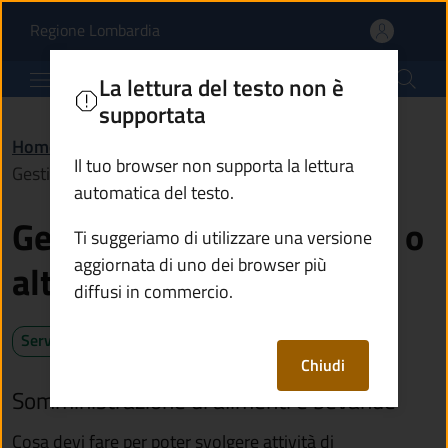
Gestire un bar, ristoran
Vai al contenuto principale
(apre in un'altra scheda).
Regione Lombardia
Comune di Artogne
La lettura del testo non è
supportata
Home
/
Servizi
/
Imprese e commercio
/
Il tuo browser non supporta la lettura
Gestire un bar, ristorante o altro esercizio pubblico
automatica del testo.
Gestire un bar, ristorante o
Ti suggeriamo di utilizzare una versione
aggiornata di uno dei browser più
altro esercizio pubblico
diffusi in commercio.
Servizio attivo
Chiudi
Somministrazione di alimenti e bevande
Cosa devi fare per poter svolgere attività di