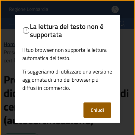
Presentare una dichiaraz
Vai al contenuto principale
(apre in un'altra scheda).
Regione Lombardia
Comune di Artogne
La lettura del testo non è
supportata
Home
/
Servizi
/
Anagrafe e stato civile
/
Il tuo browser non supporta la lettura
Presentare una dichiarazione sostitutiva di
automatica del testo.
certificazione (autocertificazione)
Ti suggeriamo di utilizzare una versione
Presentare una
aggiornata di uno dei browser più
diffusi in commercio.
dichiarazione sostitutiva di
certificazione
Chiudi
(autocertificazione)