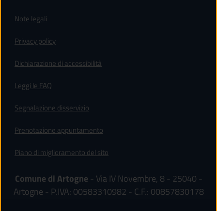
Note legali
Privacy policy
(apre in un'altra scheda).
Dichiarazione di accessibilità
Leggi le FAQ
Segnalazione disservizio
Prenotazione appuntamento
Piano di miglioramento del sito
Comune di Artogne
- Via IV Novembre, 8 - 25040 -
Artogne - P.IVA: 00583310982 - C.F.: 00857830178