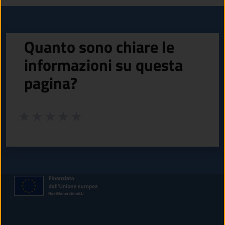
Quanto sono chiare le
informazioni su questa
pagina?
Valuta da 1 a 5 stelle la pagina
Valuta 1 stelle su 5
Valuta 2 stelle su 5
Valuta 3 stelle su 5
Valuta 4 stelle su 5
Valuta 5 stelle su 5