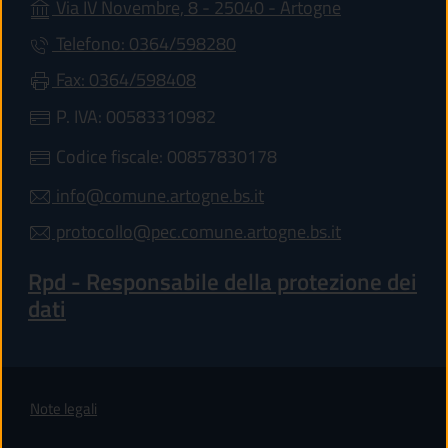
(apre in un'alt
Via IV Novembre, 8 - 25040 - Artogne
Telefono: 0364/598280
Fax: 0364/598408
P. IVA: 00583310982
Codice fiscale: 00857830178
info@comune.artogne.bs.it
protocollo@pec.comune.artogne.bs.it
Rpd - Responsabile della protezione dei
dati
Note legali