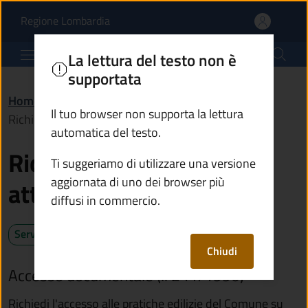
Richiedere l'accesso agli
Vai al contenuto principale
(apre in un'altra scheda).
Regione Lombardia
Comune di Artogne
La lettura del testo non è
supportata
Home
/
Servizi
/
Autorizzazioni
/
Il tuo browser non supporta la lettura
Richiedere l'accesso agli atti dell'edilizia privata
automatica del testo.
Richiedere l'accesso agli
Ti suggeriamo di utilizzare una versione
aggiornata di uno dei browser più
atti dell'edilizia privata
diffusi in commercio.
Servizio attivo
Chiudi
Accesso documentale (l. 241/1990)
Richiedi l'accesso alle pratiche edilizie del Comune su