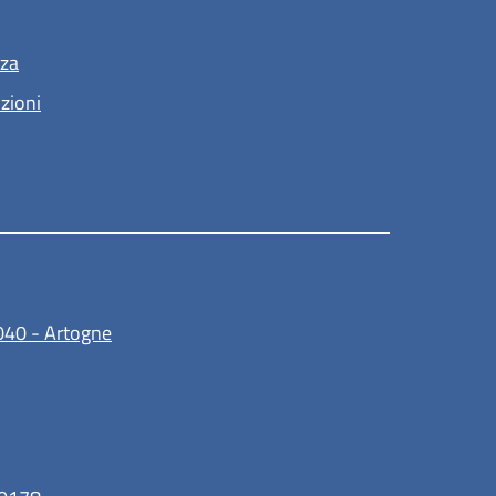
nza
nzioni
(apre in un'altra scheda).
040 - Artogne