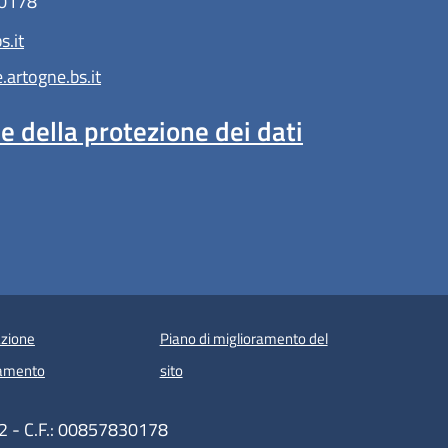
30178
.it
artogne.bs.it
 della protezione dei dati
zione
Piano di miglioramento del
amento
sito
2 - C.F.: 00857830178