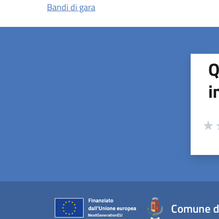
Bandi di gara
Q
i
Valuta
Valu
V
Comune d