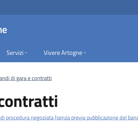
tratti | Amministraz
ne
Servizi
Vivere Artogne
andi di gara e contratti
contratti
di procedura negoziata (senza previa pubblicazione del bando
scheda).