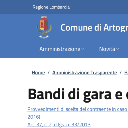
Bandi di gara e con
Vai al contenuto principale
(apre in un'altra scheda).
Regione Lombardia
Comune di Artog
Amministrazione
Novità
Home
/
Amministrazione Trasparente
/
B
Bandi di gara e 
Provvedimenti di scelta del contraente in caso 
2016)
(apre in un'altra 
Art. 37, c. 2, d.lgs. n. 33/2013