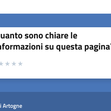
uanto sono chiare le
nformazioni su questa pagina
 da 1 a 5 stelle la pagina
ta 1 stelle su 5
aluta 2 stelle su 5
Valuta 3 stelle su 5
Valuta 4 stelle su 5
Valuta 5 stelle su 5
i Artogne