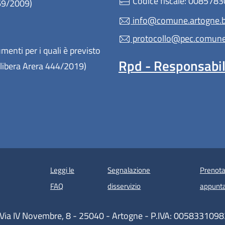
Codice fiscale: 008578
 69/2009)
info@comune.artogne.bs
protocollo@pec.comune.
enti per i quali è previsto
Rpd - Responsabile
(Delibera Arera 444/2019)
Leggi le
Segnalazione
Prenota
 in un'altra scheda).
FAQ
disservizio
appunt
Via IV Novembre, 8 - 25040 - Artogne - P.IVA: 0058331098