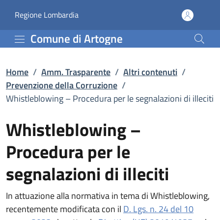
Whistleblowing – Procedu
Vai al contenuto principale
(apre in un'altra scheda).
Regione Lombardia
Comune di Artogne
Home
/
Amm. Trasparente
/
Altri contenuti
/
Prevenzione della Corruzione
/
Whistleblowing – Procedura per le segnalazioni di illeciti
Whistleblowing –
Procedura per le
segnalazioni di illeciti
In attuazione alla normativa in tema di Whistleblowing,
recentemente modificata con il
D. Lgs. n. 24 del 10