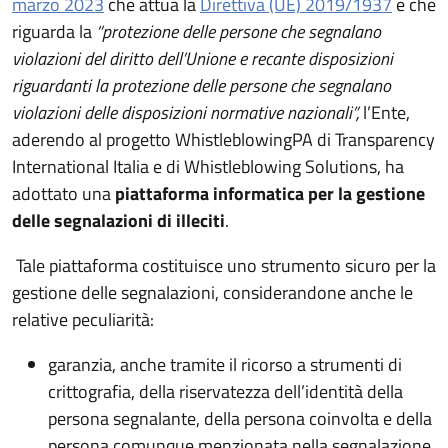
(apre in un'altra scheda).
(apre in
marzo 2023
che attua la
Direttiva (UE) 2019/1937
e che
riguarda la
“protezione delle persone che segnalano
violazioni del diritto dell’Unione e recante disposizioni
riguardanti la protezione delle persone che segnalano
violazioni delle disposizioni normative nazionali”,
l’Ente,
aderendo al progetto WhistleblowingPA di Transparency
International Italia e di Whistleblowing Solutions, ha
adottato una
piattaforma informatica per la gestione
delle segnalazioni di illeciti
.
Tale piattaforma costituisce uno strumento sicuro per la
gestione delle segnalazioni, considerandone anche le
relative peculiarità:
garanzia, anche tramite il ricorso a strumenti di
crittografia, della riservatezza dell’identità della
persona segnalante, della persona coinvolta e della
persona comunque menzionata nella segnalazione,