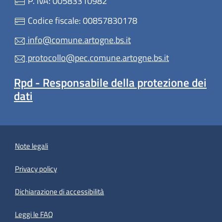
P. IVA: 00583310982
Codice fiscale: 00857830178
info@comune.artogne.bs.it
protocollo@pec.comune.artogne.bs.it
Rpd - Responsabile della protezione dei
dati
Note legali
Privacy policy
(apre in un'altra scheda).
Dichiarazione di accessibilità
Leggi le FAQ