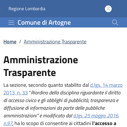
Amministrazione Traspa
Vai al contenuto principale
(apre in un'altra scheda).
Regione Lombardia
Comune di Artogne
Home
/
Amministrazione Trasparente
Amministrazione
Trasparente
La sezione, secondo quanto stabilito dal
d.lgs. 14 marzo
2013, n. 33
“
Riordino della disciplina riguardante il diritto
di accesso civico e gli obblighi di pubblicità, trasparenza e
diffusione di informazioni da parte delle pubbliche
amministrazioni” e modificato dal
d.lgs. 25 maggio 2016,
n.97
,
ha lo scopo di consentire ai cittadini
l’accesso a