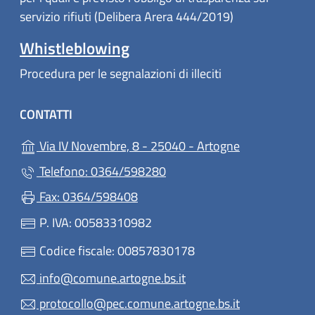
servizio rifiuti (Delibera Arera 444/2019)
Whistleblowing
Procedura per le segnalazioni di illeciti
CONTATTI
(apre in un'alt
Via IV Novembre, 8 - 25040 - Artogne
Telefono: 0364/598280
Fax: 0364/598408
P. IVA: 00583310982
Codice fiscale: 00857830178
info@comune.artogne.bs.it
protocollo@pec.comune.artogne.bs.it