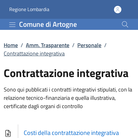
Contrattazione integrat
Vai al contenuto principale
(apre in un'altra scheda).
Regione Lombardia
Comune di Artogne
Home
/
Amm. Trasparente
/
Personale
/
Contrattazione integrativa
Contrattazione integrativa
Sono qui pubblicati i contratti integrativi stipulati, con la
relazione tecnico-finanziaria e quella illustrativa,
certificate dagli organi di controllo
Costi della contrattazione integrativa