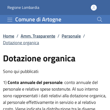
Dotazione organica | Pe
Vai al contenuto principale
(apre in un'altra scheda).
Regione Lombardia
Comune di Artogne
Home
/
Amm. Trasparente
/
Personale
/
Dotazione organica
Dotazione organica
Sono qui pubblicati:
1)
Conto annuale del personale
: conto annuale del
personale e relative spese sostenute. Al suo interno
sono rappresentati i dati relativi alla dotazione organica,
al personale effettivamente in servizio e al relativo
costo. Viene indicata la distribuzione tra le diverse