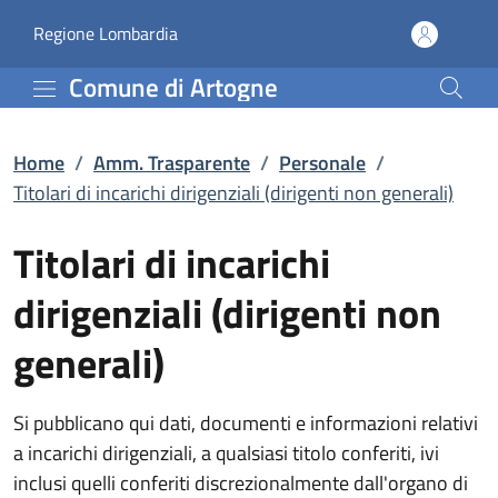
Titolari di incarichi dir
Vai al contenuto principale
(apre in un'altra scheda).
Regione Lombardia
Comune di Artogne
Home
/
Amm. Trasparente
/
Personale
/
Titolari di incarichi dirigenziali (dirigenti non generali)
Titolari di incarichi
dirigenziali (dirigenti non
generali)
Si pubblicano qui dati, documenti e informazioni relativi
a incarichi dirigenziali, a qualsiasi titolo conferiti, ivi
inclusi quelli conferiti discrezionalmente dall'organo di