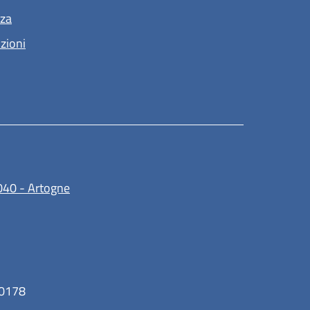
nza
nzioni
(apre in un'altra scheda).
040 - Artogne
30178