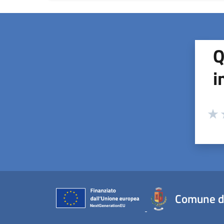
Q
i
Valuta
Valu
V
Comune d