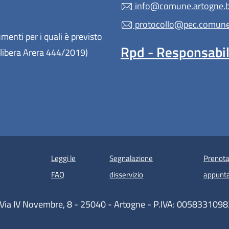
info@comune.artogne.bs
protocollo@pec.comune.
enti per i quali è previsto
Rpd - Responsabile
(Delibera Arera 444/2019)
Leggi le
Segnalazione
Prenota
 in un'altra scheda).
FAQ
disservizio
appunt
Via IV Novembre, 8 - 25040 - Artogne - P.IVA: 0058331098