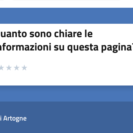
uanto sono chiare le
nformazioni su questa pagina
 da 1 a 5 stelle la pagina
ta 1 stelle su 5
aluta 2 stelle su 5
Valuta 3 stelle su 5
Valuta 4 stelle su 5
Valuta 5 stelle su 5
i Artogne