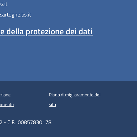
.it
artogne.bs.it
 della protezione dei dati
zione
Piano di miglioramento del
amento
sito
2 - C.F.: 00857830178