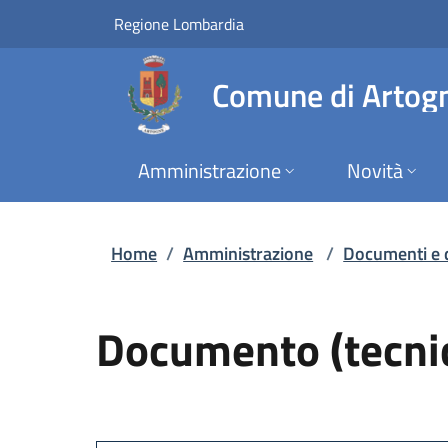
Documento (tecnico)
Vai al contenuto principale
(apre in un'altra scheda).
Regione Lombardia
Comune di Artog
Amministrazione
Novità
Home
/
Amministrazione
/
Documenti e 
Documento (tecnic