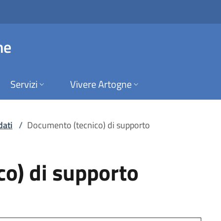
 di supporto | Comu
ne
Servizi
Vivere Artogne
dati
/
Documento (tecnico) di supporto
o) di supporto